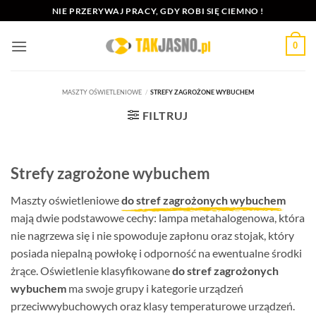
Przewiń
NIE PRZERYWAJ PRACY, GDY ROBI SIĘ CIEMNO !
do
zawartości
0
MASZTY OŚWIETLENIOWE
/
STREFY ZAGROŻONE WYBUCHEM
FILTRUJ
Strefy zagrożone wybuchem
Maszty oświetleniowe
do stref zagrożonych wybuchem
mają dwie podstawowe cechy: lampa metahalogenowa, która
nie nagrzewa się i nie spowoduje zapłonu oraz stojak, który
posiada niepalną powłokę i odporność na ewentualne środki
żrące. Oświetlenie klasyfikowane
do stref zagrożonych
wybuchem
ma swoje grupy i kategorie urządzeń
przeciwwybuchowych oraz klasy temperaturowe urządzeń.