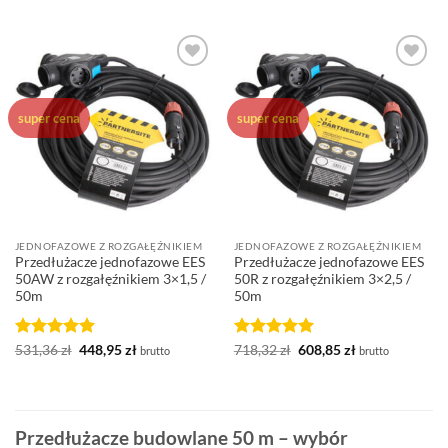
wynosiła:
wynosi:
1.551,03 zł.
1.370,00 zł.
Dodaj do
Dodaj do
ulubionych
ulubionych
super cena
super cena
JEDNOFAZOWE Z ROZGAŁĘŹNIKIEM
JEDNOFAZOWE Z ROZGAŁĘŹNIKIEM
Przedłużacze jednofazowe EES
Przedłużacze jednofazowe EES
50AW z rozgałęźnikiem 3×1,5 /
50R z rozgałęźnikiem 3×2,5 /
50m
50m
Oceniono
Pierwotna
5
Aktualna
Oceniono
Pierwotna
5
Aktualna
531,36
zł
448,95
zł
718,32
zł
608,85
zł
brutto
brutto
cena
cena
cena
cena
na 5
na 5
wynosiła:
wynosi:
wynosiła:
wynosi:
531,36 zł.
448,95 zł.
718,32 zł.
608,85 zł.
Przedłużacze budowlane 50 m – wybór