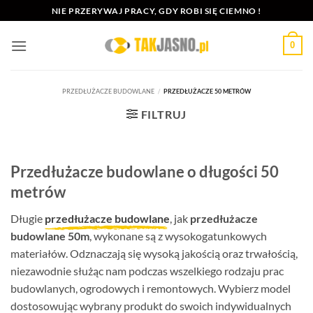
Przewiń
NIE PRZERYWAJ PRACY, GDY ROBI SIĘ CIEMNO !
do
zawartości
0
PRZEDŁUŻACZE BUDOWLANE
/
PRZEDŁUŻACZE 50 METRÓW
FILTRUJ
Przedłużacze budowlane o długości 50
metrów
Długie
przedłużacze budowlane
, jak
przedłużacze
budowlane 50m
, wykonane są z wysokogatunkowych
materiałów. Odznaczają się wysoką jakością oraz trwałością,
niezawodnie służąc nam podczas wszelkiego rodzaju prac
budowlanych, ogrodowych i remontowych. Wybierz model
dostosowując wybrany produkt do swoich indywidualnych