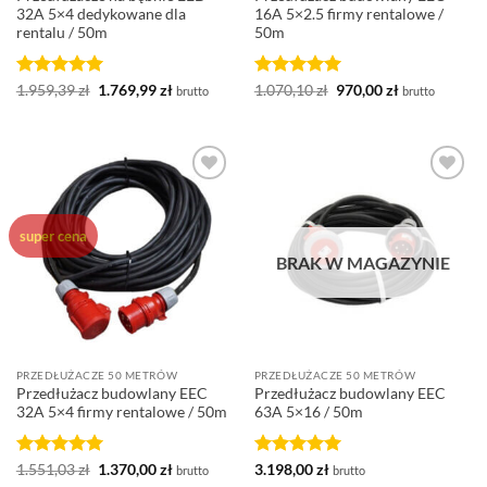
32A 5×4 dedykowane dla
16A 5×2.5 firmy rentalowe /
rentalu / 50m
50m
Oceniono
5
Pierwotna
Aktualna
Oceniono
5
Pierwotna
Aktualna
1.959,39
zł
1.769,99
zł
1.070,10
zł
970,00
zł
brutto
brutto
cena
cena
cena
cena
na 5
na 5
wynosiła:
wynosi:
wynosiła:
wynosi:
1.959,39 zł.
1.769,99 zł.
1.070,10 zł.
970,00 zł.
Dodaj do
Dodaj do
ulubionych
ulubionych
super cena
BRAK W MAGAZYNIE
PRZEDŁUŻACZE 50 METRÓW
PRZEDŁUŻACZE 50 METRÓW
Przedłużacz budowlany EEC
Przedłużacz budowlany EEC
32A 5×4 firmy rentalowe / 50m
63A 5×16 / 50m
Oceniono
5
Pierwotna
Aktualna
Oceniono
5
1.551,03
zł
1.370,00
zł
3.198,00
zł
brutto
brutto
cena
cena
na 5
na 5