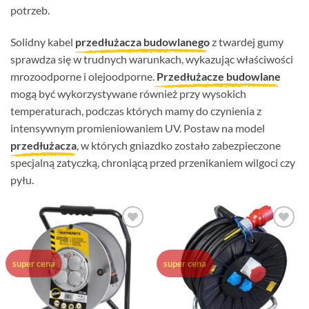
potrzeb.
Solidny kabel
przedłużacza budowlanego
z twardej gumy
sprawdza się w trudnych warunkach, wykazując właściwości
mrozoodporne i olejoodporne.
Przedłużacze budowlane
mogą być wykorzystywane również przy wysokich
temperaturach, podczas których mamy do czynienia z
intensywnym promieniowaniem UV. Postaw na model
przedłużacza
, w których gniazdko zostało zabezpieczone
specjalną zatyczką, chroniącą przed przenikaniem wilgoci czy
pyłu.
Dodaj do
Dodaj do
ulubionych
ulubionych
super cena
super cena