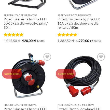
PRZEDŁUŻACZE BĘBNOWE
PRZEDŁUŻACZE BĘBNOWE
Przedłużacze na bębnie EED
Przedłużacze na bębnie EED
50R 3×2,5 dla wypożyczalni /
16A 5×2,5 dedykowane dla
50m
rentalu / 50m
Oceniono
5
Pierwotna
Aktualna
Oceniono
5
Pierwotna
Aktualna
1.045,50
zł
920,00
zł
1.382,52
zł
1.270,00
zł
brutto
brutto
cena
cena
cena
cena
na 5
na 5
wynosiła:
wynosi:
wynosiła:
wynosi:
1.045,50 zł.
920,00 zł.
1.382,52 zł.
1.270,00 zł.
Dodaj do
Dodaj do
ulubionych
ulubionych
super cena
super cena
PRZEDŁUŻACZE BĘBNOWE
PRZEDŁUŻACZE 50 METRÓW
Przedłużacze na bębnie EED
Przedłużacz budowlany EEC