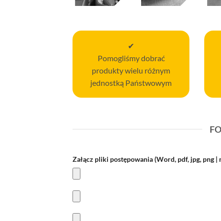
✔
Pomogliśmy dobrać
produkty wielu różnym
jednostką Państwowym
FO
Załącz pliki postępowania (Word, pdf, jpg, png 