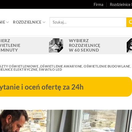
Firma
Rozdzielnice 
Szukaj:
NIE
ROZDZIELNICE
IERZ
WYBIERZ
IETLENIE
ROZDZIELNICĘ
 MINUTY
W 60 SEKUND
SZTY OŚWIETLENIOWE
,
OŚWIETLENIE AWARYJNE
,
OŚWIETLENIE BUDOWLANE
,
IELNICE ELEKTRYCZNE
,
ŚWIATŁO LED
ytanie i oceń ofertę za 24h