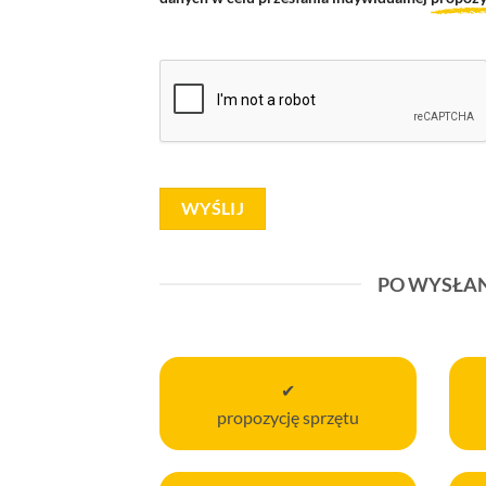
PO WYSŁA
✔
propozycję sprzętu