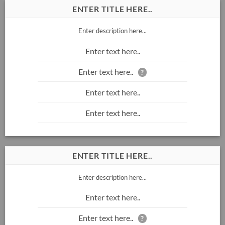
ENTER TITLE HERE..
Enter description here...
Enter text here..
Enter text here..
?
Enter text here..
Enter text here..
ENTER TITLE HERE..
Enter description here...
Enter text here..
Enter text here..
?