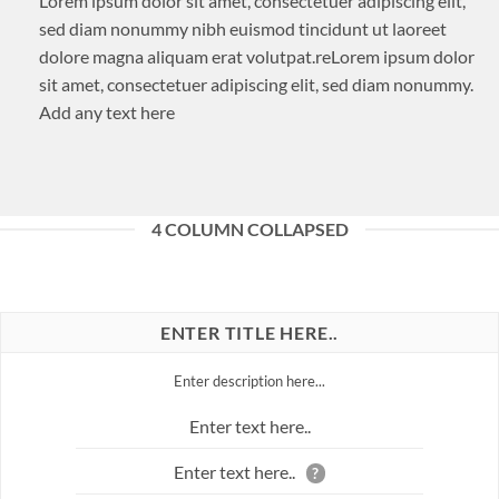
Lorem ipsum dolor sit amet, consectetuer adipiscing elit,
sed diam nonummy nibh euismod tincidunt ut laoreet
dolore magna aliquam erat volutpat.reLorem ipsum dolor
sit amet, consectetuer adipiscing elit, sed diam nonummy.
Add any text here
4 COLUMN COLLAPSED
ENTER TITLE HERE..
Enter description here...
Enter text here..
Enter text here..
?