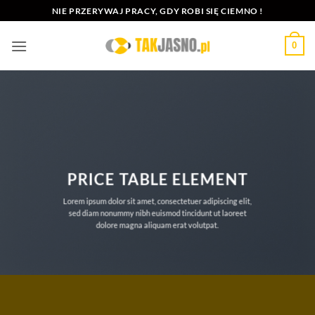
Przewiń
NIE PRZERYWAJ PRACY, GDY ROBI SIĘ CIEMNO !
do
zawartości
0
PRICE TABLE ELEMENT
Lorem ipsum dolor sit amet, consectetuer adipiscing elit,
sed diam nonummy nibh euismod tincidunt ut laoreet
dolore magna aliquam erat volutpat.