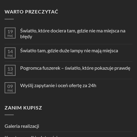
WARTO PRZECZYTAĆ
Światło, które dociera tam, gdzie nie ma miejsca na
19
maj
błędy
Światło tam, gdzie duże lampy nie mają miejsca
14
maj
Pogromca fuszerek – światło, które pokazuje prawdę
13
maj
Wyślij zapytanie i oceń ofertę za 24h
09
maj
ZANIM KUPISZ
Galeria realizacji