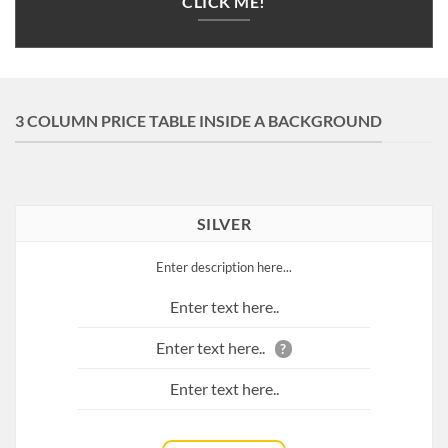
CLICK ME!
3 COLUMN PRICE TABLE INSIDE A BACKGROUND
SILVER
Enter description here...
Enter text here..
Enter text here..
?
Enter text here..