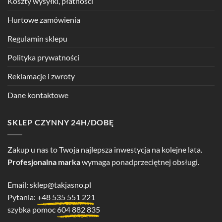
Koszty wysyłki, płatności
Hurtowe zamówienia
Regulamin sklepu
Polityka prywatności
Reklamacje i zwroty
Dane kontaktowe
SKLEP CZYNNY 24H/DOBĘ
Zakup u nas to Twoja najlepsza inwestycja na kolejne lata.
Profesjonalna marka
wymaga ponadprzeciętnej obsługi.
Email:
sklep@takjasno.pl
Pytania:
+48 535 551 221
szybka pomoc
604 882 835