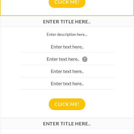
CLICK ME!
ENTER TITLE HERE..
Enter description here...
Enter text here..
Enter text here..
?
Enter text here..
Enter text here..
CLICK ME!
ENTER TITLE HERE..