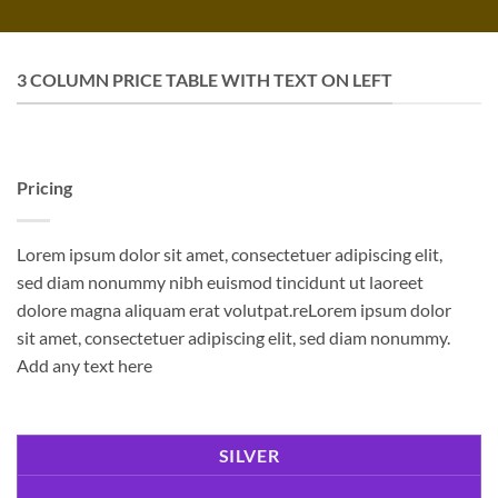
3 COLUMN PRICE TABLE WITH TEXT ON LEFT
Pricing
Lorem ipsum dolor sit amet, consectetuer adipiscing elit,
sed diam nonummy nibh euismod tincidunt ut laoreet
dolore magna aliquam erat volutpat.reLorem ipsum dolor
sit amet, consectetuer adipiscing elit, sed diam nonummy.
Add any text here
SILVER