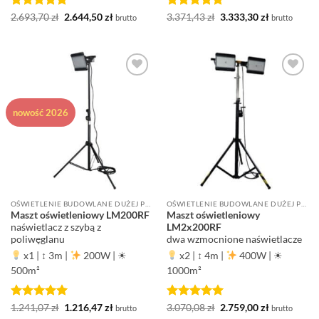
Oceniono
5
Pierwotna
Aktualna
Oceniono
5
Pierwotna
Aktualna
2.693,70
zł
2.644,50
zł
3.371,43
zł
3.333,30
zł
brutto
brutto
cena
cena
cena
cena
na 5
na 5
wynosiła:
wynosi:
wynosiła:
wynosi:
2.693,70 zł.
2.644,50 zł.
3.371,43 zł.
3.333,30 zł.
Dodaj do
Dodaj do
ulubionych
ulubionych
nowość 2026
OŚWIETLENIE BUDOWLANE DUŻEJ POWIERZCHNI ROBOCZEJ
OŚWIETLENIE BUDOWLANE DUŻEJ POWIERZCHNI ROBOCZEJ
Maszt oświetleniowy LM200RF
Maszt oświetleniowy
naświetlacz z szybą z
LM2x200RF
poliwęglanu
dwa wzmocnione naświetlacze
x1
|
↕ 3m
|
200W
|
☀
x2
|
↕ 4m
|
400W
|
☀
500m²
1000m²
Oceniono
5
Pierwotna
Aktualna
Oceniono
5
Pierwotna
Aktualna
1.241,07
zł
1.216,47
zł
3.070,08
zł
2.759,00
zł
brutto
brutto
cena
cena
cena
cena
na 5
na 5