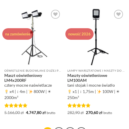
wynosiła:
wynosi:
wynosiła:
wynosi:
1.241,07 zł.
1.216,47 zł.
3.070,08 zł.
2.759,00 zł.
Dodaj do
Dodaj do
ulubionych
ulubionych
na zamówienie
nowość 2026
OŚWIETLENIE BUDOWLANE DUŻEJ POWIERZCHNI ROBOCZEJ
LAMPY WARSZTATOWE I MASZTY DO OŚWIETLENIA MIEJSCA PRACY
Maszt oświetleniowy
Maszty oświetleniowe
LM4x200RF
LM100AM
cztery mocne naświetlacze
tani stojak i mocne światło
x4
|
↕ 4m
|
800W
|
☀
x1
|
↕ 1,75m
|
100W
|
☀
2000m²
250m²
Oceniono
5
Pierwotna
Aktualna
Oceniono
Pierwotna
5
Aktualna
5.166,00
zł
4.747,80
zł
282,90
zł
270,60
zł
brutto
brutto
cena
cena
cena
cena
na 5
na 5
wynosiła:
wynosi:
wynosiła:
wynosi:
5.166,00 zł.
4.747,80 zł.
282,90 zł.
270,60 zł.