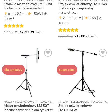
Stojak oświetleniowy LM150AL
Stojak oświetleniowy LM50AW
profesjonalny naświetlacz
mały ale profesjonalny
naświetlacz
x1
|
↕ 2,2m
|
150W
|
☀
x1
|
↕ 1,75m
|
50W
|
☀
100m²
100m²
Oceniono
Pierwotna
5
Aktualna
499,38
zł
479,00
zł
brutto
cena
cena
na 5
Oceniono
Pierwotna
5
Aktualna
222,63
zł
219,00
zł
brutto
wynosiła:
wynosi:
cena
cena
na 5
499,38 zł.
479,00 zł.
wynosiła:
wynosi:
222,63 zł.
219,00 zł.
Dodaj do
Dodaj do
ulubionych
ulubionych
dla tynkarzy
super cena
MASZTY TELESKOPOWE I HALOGENY LED DO PRAC WYKOŃCZENIOWYCH
MASZTY TELESKOPOWE I HALOGENY LED DO PRAC WYKOŃCZENIOWYCH
Maszt oświetleniowy LM 50T
Stojak oświetleniowy
idealne oświetlenie dla tynkarzy
LM150ALW