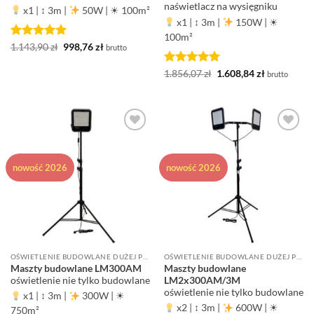
naświetlacz na wysięgniku
x1
|
↕ 3m
|
50W
|
☀ 100m²
x1
|
↕ 3m
|
150W
|
☀
100m²
Oceniono
5
Pierwotna
Aktualna
1.143,90
zł
998,76
zł
brutto
cena
cena
na 5
wynosiła:
wynosi:
Oceniono
5
Pierwotna
Aktualna
1.143,90 zł.
998,76 zł.
1.856,07
zł
1.608,84
zł
brutto
cena
cena
na 5
wynosiła:
wynosi:
1.856,07 zł.
1.608,84 zł.
Dodaj do
Dodaj do
ulubionych
ulubionych
nowość 2026
nowość 2026
OŚWIETLENIE BUDOWLANE DUŻEJ POWIERZCHNI ROBOCZEJ
OŚWIETLENIE BUDOWLANE DUŻEJ POWIERZCHNI ROBOCZEJ
Maszty budowlane LM300AM
Maszty budowlane
oświetlenie nie tylko budowlane
LM2x300AM/3M
oświetlenie nie tylko budowlane
x1
|
↕ 3m
|
300W
|
☀
x2
|
↕ 3m
|
600W
|
☀
750m²