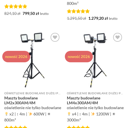
800m²
Oceniono
Pierwotna
5
Aktualna
824,10
zł
799,50
zł
brutto
cena
cena
na 5
Oceniono
5
Pierwotna
Aktualna
1.291,50
zł
1.279,20
zł
brutto
wynosiła:
wynosi:
cena
cena
na 5
824,10 zł.
799,50 zł.
wynosiła:
wynosi:
1.291,50 zł.
1.279,20 zł.
Dodaj do
Dodaj do
ulubionych
ulubionych
nowość 2026
nowość 2026
OŚWIETLENIE BUDOWLANE DUŻEJ POWIERZCHNI ROBOCZEJ
OŚWIETLENIE BUDOWLANE DUŻEJ POWIERZCHNI ROBOCZEJ
Maszty budowlane
Maszty budowlane
LM2x300AM/4M
LM4x300AM/4M
oświetlenie nie tylko budowlane
oświetlenie nie tylko budowlane
x2
|
↕ 4m
|
600W
|
☀
x4
|
↕ 4m
|
1200W
|
☀
800m²
3000m²