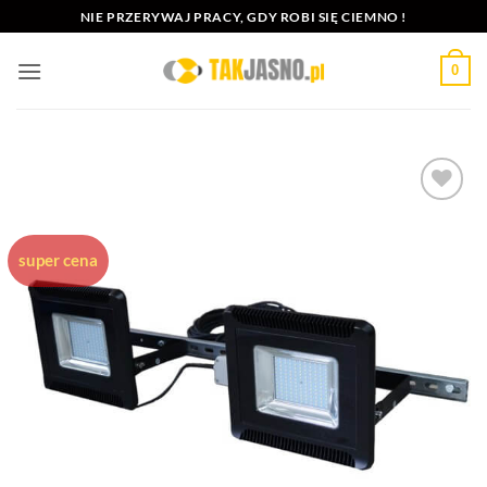
Przewiń
NIE PRZERYWAJ PRACY, GDY ROBI SIĘ CIEMNO !
do
zawartości
0
Dodaj do
ulubionych
super cena