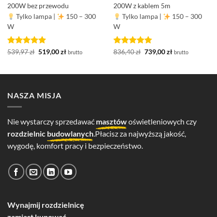
200W bez przewodu
200W z kablem 5m
Tylko lampa
|
150 – 300
Tylko lampa
|
150 – 300
W
W
Oceniono
Pierwotna
5
Aktualna
Oceniono
Pierwotna
5
Aktualna
539,97
zł
519,00
zł
836,40
zł
739,00
zł
brutto
brutto
cena
cena
cena
cena
na 5
na 5
wynosiła:
wynosi:
wynosiła:
wynosi:
539,97 zł.
519,00 zł.
836,40 zł.
739,00 zł.
NASZA MISJA
Nie wystarczy sprzedawać
masztów
oświetleniowych czy
rozdzielnic
budowlanych
.Płacisz za najwyższą jakość,
wygodę, komfort pracy i bezpieczeństwo.
Wynajmij rozdzielnicę
zamiast kupować