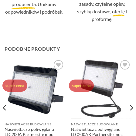
zasady, czytelne opisy,
producenta
. Unikamy
szybką dostawę,
ofertę
i
odpowiedników i podróbek.
proformę.
PODOBNE PRODUKTY
Dodaj do
Dodaj do
ulubionych
ulubionych
super cena
super cena
NAŚWIETLACZE BUDOWLANE
NAŚWIETLACZE BUDOWLANE
Naświetlacz z poliwęglanu
Naświetlacz z poliwęglanu
LLC200A Partnersite moc
LLC200AK Partnersite moc