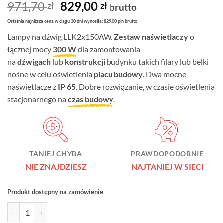
Oceniony
2
Pierwotna
Aktualna
971,70
829,00
zł
zł
brutto
3.5
na
cena
cena
5 na
Ostatnia najniższa cena w ciągu 30 dni wynosiła: 829,00 pln brutto
podstawie
wynosiła:
wynosi:
ocen
Lampy na dźwig LLK2x150AW.
Zestaw naświetlaczy
o
971,70 zł.
829,00 zł.
klientów
łącznej mocy
300 W
dla zamontowania
na
dźwigach
lub
konstrukcji
budynku takich filary lub belki
nośne w celu oświetlenia
placu budowy
. Dwa mocne
naświetlacze z
IP 65
. Dobre rozwiązanie, w czasie oświetlenia
stacjonarnego na
czas budowy
.
TANIEJ CHYBA
PRAWDOPODOBNIE
NIE ZNAJDZIESZ
NAJTANIEJ W SIECI
Produkt dostępny na zamówienie
ilość Lampy na dźwig LLK2x150AW Partnersite o mocy 300W