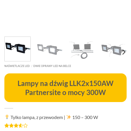
NAŚWIETLACZE LED
/
DWIE OPRAWY LED NA BELCE
Lampy na dźwig LLK2x150AW
Partnersite o mocy 300W
Tylko lampa, z przewodem
|
150 – 300 W