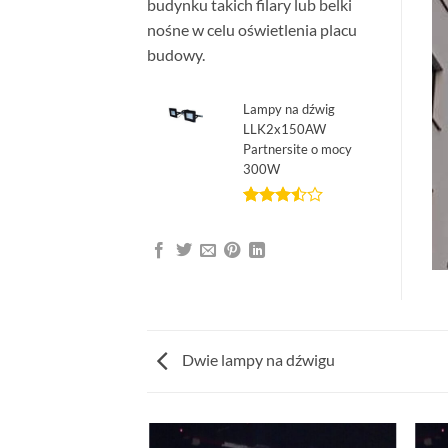
budynku takich filary lub belki
nośne w celu oświetlenia placu
budowy.
Lampy na dźwig
LLK2x150AW
Partnersite o mocy
300W
Pierwotna
Aktualna
Oceniony
2
3.50
na
cena
cena
5 na
wynosiła:
wynosi:
podstawie
971,70 zł.
829,00 zł.
ocen
klientów
Dwie lampy na dźwigu