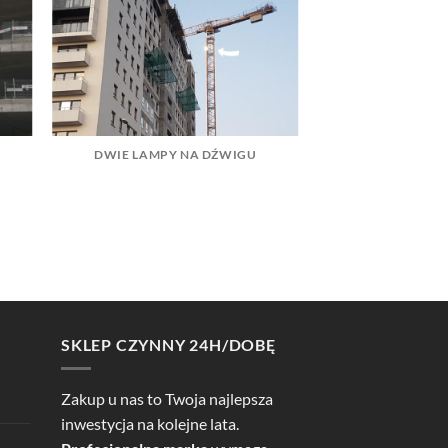
DWIE LAMPY NA DŹWIGU
SKLEP CZYNNY 24H/DOBĘ
Zakup u nas to Twoja najlepsza
inwestycja na kolejne lata.