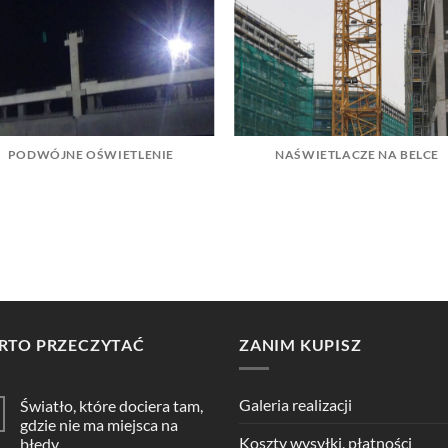
PODWÓJNE OŚWIETLENIE
NAŚWIETLACZE NA BELCE
RTO PRZECZYTAĆ
ZANIM KUPISZ
Galeria realizacji
Światło, które dociera tam,
gdzie nie ma miejsca na
Koszty wysyłki, płatności
błędy