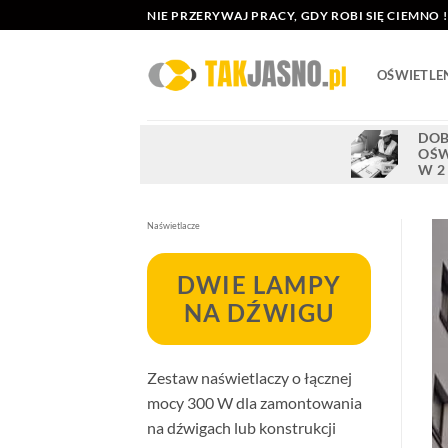
Przewiń
NIE PRZERYWAJ PRACY, GDY ROBI SIĘ CIEMNO !
do
zawartości
OŚWIETLE
DOB
OŚW
W 2
Naświetlacze
DWIE LAMPY
NA DŹWIGU
Zestaw naświetlaczy o łącznej
mocy 300 W dla zamontowania
na dźwigach lub konstrukcji