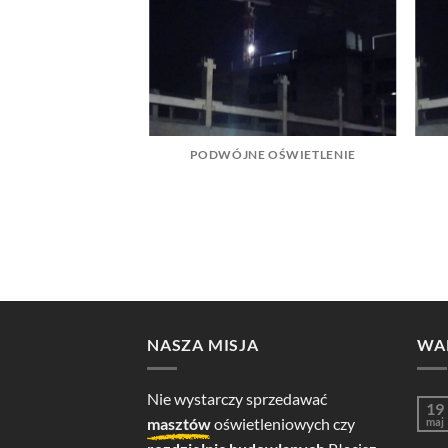
PODWÓJNE OŚWIETLENIE
ÓWKA LED
NASZA MISJA
WA
Nie wystarczy sprzedawać
19
masztów
oświetleniowych czy
maj