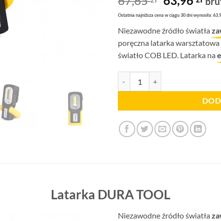
67,65
63,96
bru
4.67
na 5
cena
ce
na
Ostatnia najniższa cena w ciągu 30 dni wynosiła: 63,9
podstawie
wynosiła:
wyn
ocen
Niezawodne źródło światła
za
67,65 zł.
63,
klientów
poręczna latarka warsztatowa
światło COB LED. Latarka na
ilość Latarka DURA TOOL Mactro
DOD
Latarka DURA TOOL
Niezawodne źródło światła
za