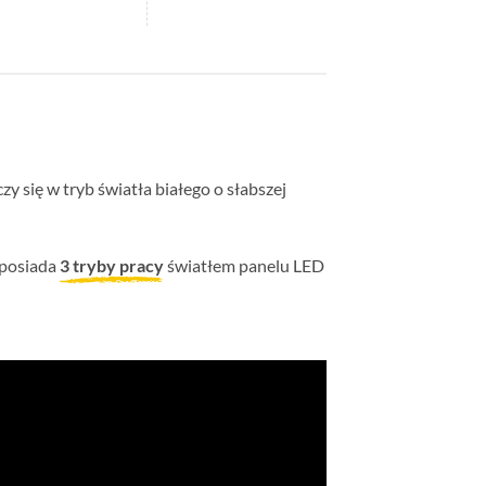
y się w tryb światła białego o słabszej
 posiada
3 tryby pracy
światłem panelu LED