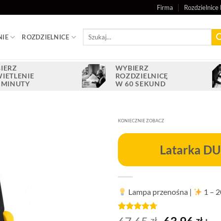
Firma
Rozdzielnice 
Szukaj:
NIE
ROZDZIELNICE
IERZ
WYBIERZ
IETLENIE
ROZDZIELNICĘ
 MINUTY
W 60 SEKUND
KONIECZNIE ZOBACZ
Dodaj do
Latarka D
ulubionych
Lampa przenośna
|
1 – 
Oceniony
3
Pierwotna
Akt
zł
zł