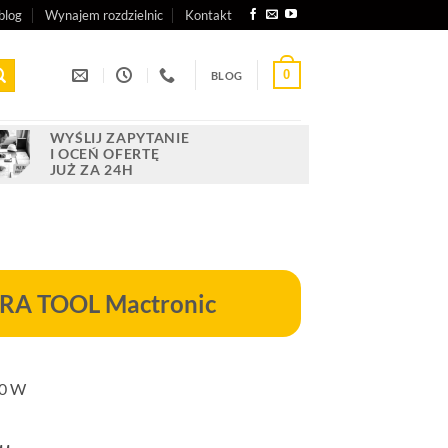
blog
Wynajem rozdzielnic
Kontakt
0
BLOG
WYŚLIJ ZAPYTANIE
I OCEŃ OFERTĘ
JUŻ ZA 24H
URA TOOL Mactronic
20 W
ualna