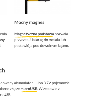
Mocny magnes
ienia
Magnetyczna podstawa
pozwala
any
przyczepić latarkę do metalu lub
ć
postawić ją pod dowolnym kątem.
ch
budowany akumulator Li-ion 3,7V pojemności
larne złącze
microUSB
. W zestawie z
croUSB.