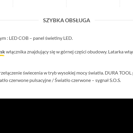
SZYBKA OBSŁUGA
ym : LED COB – panel świetlny LED.
isk
włącznika znajdujący się w górnej części obudowy. Latarka włącz
rzełączenie świecenia w tryb wysokiej mocy światła. DURA TOOL
atło czerwone pulsacyjne / Światło czerwone – sygnał S.O.S.