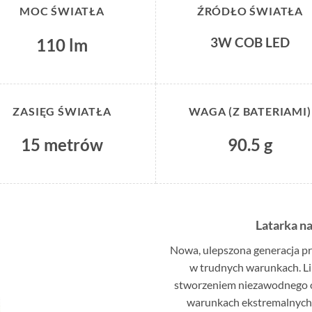
MOC ŚWIATŁA
ŹRÓDŁO ŚWIATŁA
3W COB LED
110 lm
ZASIĘG ŚWIATŁA
WAGA (Z BATERIAMI)
15 metrów
90.5 g
Latarka n
Nowa, ulepszona generacja pr
w trudnych warunkach. L
stworzeniem niezawodnego o
warunkach ekstremalnych