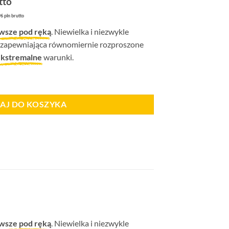
tto
na
6 pln brutto
osi:
wsze pod ręką
. Niewielka i niezwykle
96 zł.
 zapewniająca równomiernie rozproszone
ekstremalne
warunki.
nic
AJ DO KOSZYKA
wsze pod ręką
. Niewielka i niezwykle