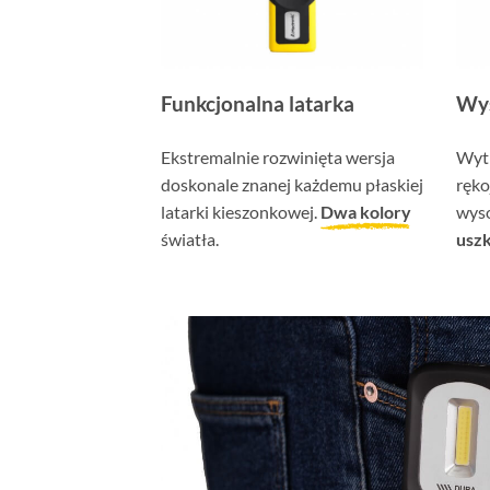
Funkcjonalna latarka
Wys
Ekstremalnie rozwinięta wersja
Wyt
doskonale znanej każdemu płaskiej
ręko
latarki kieszonkowej.
Dwa kolory
wys
światła.
usz