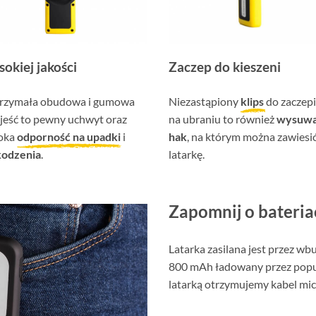
okiej jakości
Zaczep do kieszeni
rzymała obudowa i gumowa
Niezastąpiony
klips
do zaczep
jeść to pewny uchwyt oraz
na ubraniu to również
wysuw
oka
odporność na upadki
i
hak
, na którym można zawiesi
kodzenia
.
latarkę.
Zapomnij o bateria
Latarka zasilana jest przez w
800 mAh ładowany przez popu
latarką otrzymujemy kabel mi