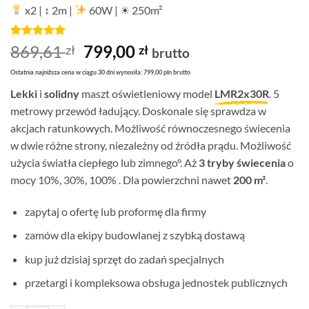
x2
|
↕ 2m
|
60W
|
☀ 250m²
Oceniony
1
5
Pierwotna
Aktualna
869,61
799,00
zł
zł
brutto
na 5 na
cena
cena
podstawie
Ostatnia najniższa cena w ciągu 30 dni wynosiła: 799,00 pln brutto
oceny
wynosiła:
wynosi:
klienta
Lekki
i
solidny
maszt oświetleniowy model
LMR2x30R
. 5
869,61 zł.
799,00 zł.
metrowy przewód ładujący. Doskonale się sprawdza w
akcjach ratunkowych. Możliwość równoczesnego świecenia
w dwie różne strony, niezależny od źródła prądu. Możliwość
użycia światła ciepłego lub zimnego°. Aż
3 tryby świecenia
o
mocy 10%, 30%, 100% . Dla powierzchni nawet
200 m²
.
zapytaj o ofertę lub proformę dla firmy
zamów dla ekipy budowlanej z szybką dostawą
kup już dzisiaj sprzęt do zadań specjalnych
przetargi i kompleksowa obsługa jednostek publicznych