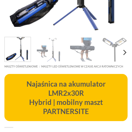
MASZTY OŚWIETLENIOWE
/
MASZTY LED OŚWIETLENIOWE W CZASIE AKCJI RATOWNICZYCH
Najaśnica na akumulator
LMR2x30R
Hybrid | mobilny maszt
PARTNERSITE