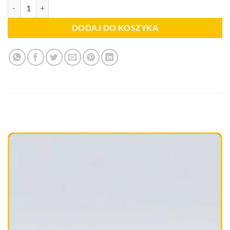
ilość Najaśnica na akumulator LMR2x30R Hybrid | mobilny maszt P
DODAJ DO KOSZYKA