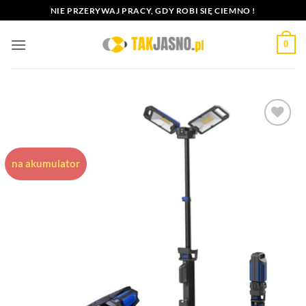
Przewiń
NIE PRZERYWAJ PRACY, GDY ROBI SIĘ CIEMNO !
do
zawartości
0
Dodaj do
ulubionych
na akumulator