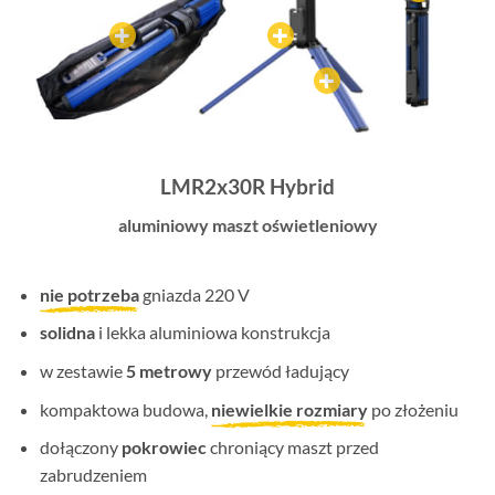
LMR2x30R Hybrid
aluminiowy maszt oświetleniowy
nie potrzeba
gniazda 220 V
solidna
i lekka aluminiowa konstrukcja
w zestawie
5 metrowy
przewód ładujący
kompaktowa budowa,
niewielkie rozmiary
po złożeniu
dołączony
pokrowiec
chroniący maszt przed
zabrudzeniem