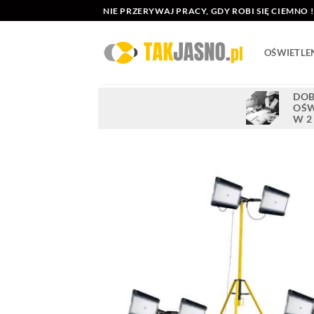
Przewiń
NIE PRZERYWAJ PRACY, GDY ROBI SIĘ CIEMNO !
do
zawartości
OŚWIETLE
DOB
OŚW
W 2