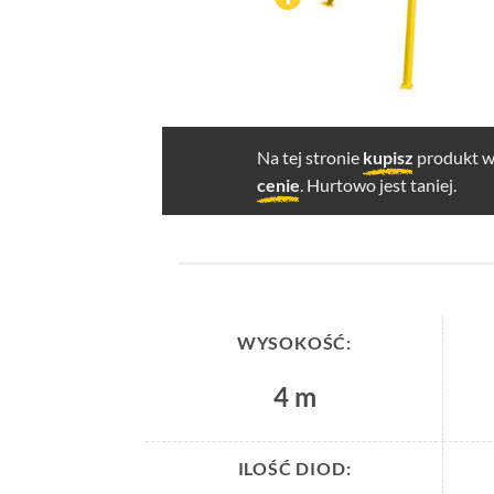
Na tej stronie
kupisz
produkt w 
cenie
. Hurtowo jest taniej.
WYSOKOŚĆ:
4 m
ILOŚĆ DIOD: