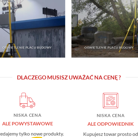
OŚWIETLENIE PLACU BUDOWY
OŚWIETLENIE PLACU BUDOWY
DLACZEGO MUSISZ UWAŻAĆ NA CENĘ ?
NISKA CENA
NISKA CENA
ALE POWYSTAWOWE
ALE ODPOWIEDNIK
zedajemy tylko
nowe
produkty.
Kupujesz towar prosto od