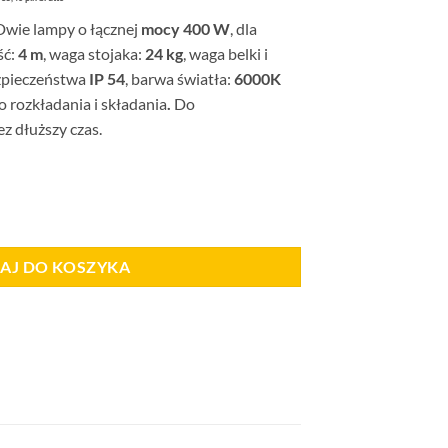
ła:
wynosi:
 Dwie lampy o łącznej
mocy 400 W
, dla
,20 zł.
14.735,40 zł.
ść:
4 m
, waga stojaka:
24 kg
, waga belki i
zpieczeństwa
IP 54
, barwa światła:
6000K
 rozkładania i składania
.
Do
z dłuższy czas.
ki (4x400W)
AJ DO KOSZYKA