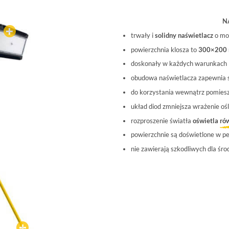
N
TLENIOWY
trwały i
solidny naświetlacz
o m
warunkach
powierzchnia klosza to
300×200
ypożyczalniom
doskonały w każdych warunkach
 placu budowy
obudowa naświetlacza zapewnia 
a
do korzystania wewnątrz pomiesz
tu
układ diod zmniejsza wrażenie oś
głównej
rozproszenie światła
oświetla
ró
a
powierzchnie są doświetlone w p
bą
nie zawierają szkodliwych dla środ