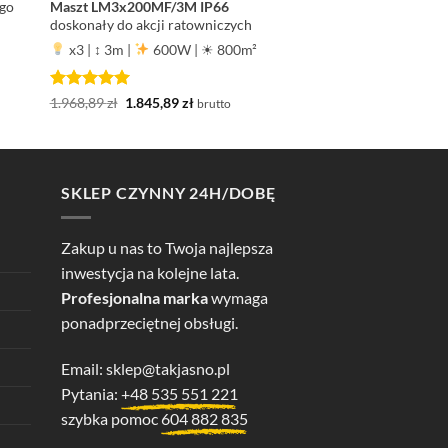
ego
Maszt LM3x200MF/3M IP66
doskonały do akcji ratowniczych
x3
|
↕ 3m
|
600W
|
☀ 800m²
Oceniono
5
Pierwotna
Aktualna
1.968,89
zł
1.845,89
zł
brutto
cena
cena
na 5
wynosiła:
wynosi:
1.968,89 zł.
1.845,89 zł.
SKLEP CZYNNY 24H/DOBĘ
Zakup u nas to Twoja najlepsza
inwestycja na kolejne lata.
Profesjonalna marka
wymaga
ponadprzeciętnej obsługi.
Email:
sklep@takjasno.pl
Pytania:
+48 535 551 221
szybka pomoc
604 882 835