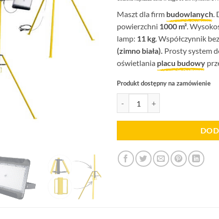
oceny
wynosi
klienta
Maszt dla firm
budowlanych
.
15.547
powierzchni
1000 m²
. Wysoko
lamp:
11 kg
. Współczynnik be
(zimno biała).
Prosty system do
oświetlania
placu budowy
prze
Produkt dostępny na zamówienie
ilość Maszt LM2x200CF x 4 sztu
DOD