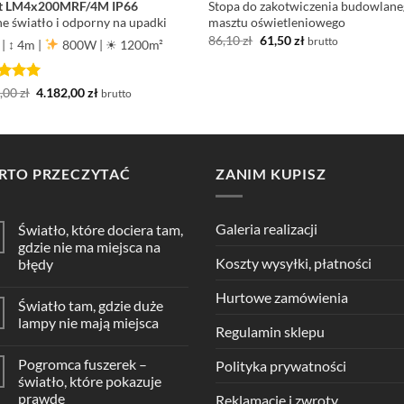
t LM4x200MRF/4M IP66
Stopa do zakotwiczenia budowlan
ne światło i odporny na upadki
masztu oświetleniowego
Pierwotna
Aktualna
86,10
zł
61,50
zł
brutto
4
|
↕ 4m
|
800W
|
☀ 1200m²
cena
cena
wynosiła:
wynosi:
86,10 zł.
61,50 zł.
niono
5
Pierwotna
Aktualna
5,00
zł
4.182,00
zł
brutto
cena
cena
wynosiła:
wynosi:
4.305,00 zł.
4.182,00 zł.
RTO PRZECZYTAĆ
ZANIM KUPISZ
Galeria realizacji
Światło, które dociera tam,
gdzie nie ma miejsca na
Koszty wysyłki, płatności
błędy
Hurtowe zamówienia
Światło tam, gdzie duże
lampy nie mają miejsca
Regulamin sklepu
Pogromca fuszerek –
Polityka prywatności
światło, które pokazuje
prawdę
Reklamacje i zwroty