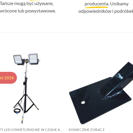
Tańsze mogą być używane,
producenta
. Unikamy
wrócone lub powystawowe.
odpowiedników i podróbek
Dodaj do
Dodaj 
ulubionych
ulubion
ść 2026
MASZTY LED OŚWIETLENIOWE W CZASIE AKCJI RATOWNICZYCH
KONIECZNIE ZOBACZ