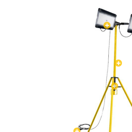
MASZT OŚWIE
przystosowany do pracy w bardzo
ciężkich 
specjalnie polecany firmom budowlanym i w
niezastąpiony do
długotrwałego
oświetlenia
konstrukcja masztu jest
wytrzymała
i solidn
prosty system rozkładania i składania masz
wyposażony w
rączki
do podnoszenia belki 
nogi masztu posiadają otwory do zakotwieni
cynkowany lub malowany antykorozyjną far
stabilny
nawet na miękkim podłożu