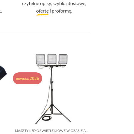
czytelne opisy, szybką dostawę,
ofertę
i proformę.
.
do
Dodaj do
ych
ulubionych
nowość 2026
MASZTY LED OŚWIETLENIOWE W CZASIE AKCJI RATOWNICZYCH