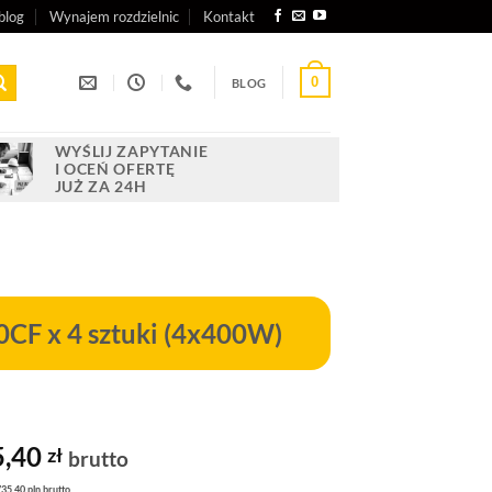
blog
Wynajem rozdzielnic
Kontakt
0
BLOG
WYŚLIJ ZAPYTANIE
I OCEŃ OFERTĘ
JUŻ ZA 24H
CF x 4 sztuki (4x400W)
otna
Aktualna
5,40
zł
brutto
cena
735,40 pln brutto