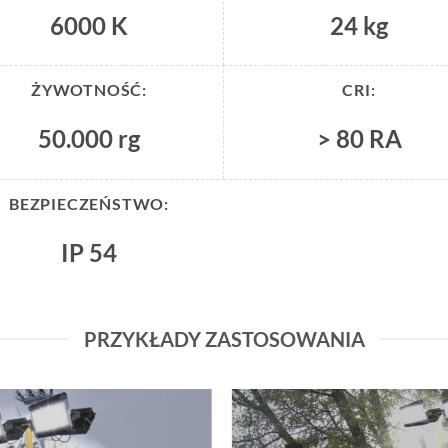
6000 K
24 kg
ŻYWOTNOŚĆ:
CRI:
50.000 rg
> 80 RA
BEZPIECZEŃSTWO:
IP 54
PRZYKŁADY ZASTOSOWANIA