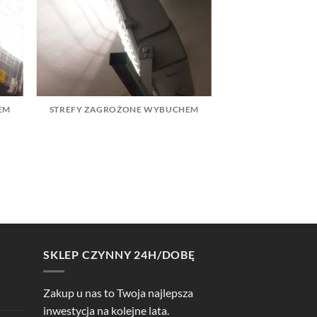
EM
STREFY ZAGROŻONE WYBUCHEM
SKLEP CZYNNY 24H/DOBĘ
Zakup u nas to Twoja najlepsza
inwestycja na kolejne lata.