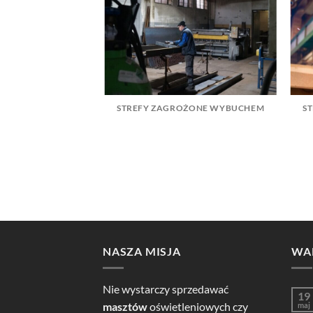
STREFY ZAGROŻONE WYBUCHEM
S
KOŃCZENIOWE
NASZA MISJA
WA
Nie wystarczy sprzedawać
19
masztów
oświetleniowych czy
maj