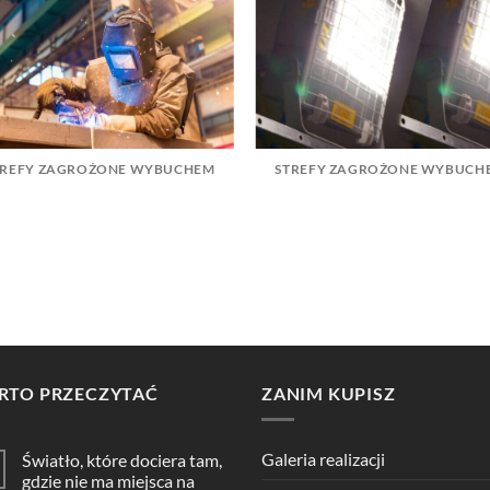
TREFY ZAGROŻONE WYBUCHEM
STREFY ZAGROŻONE WYBUCH
RTO PRZECZYTAĆ
ZANIM KUPISZ
Galeria realizacji
Światło, które dociera tam,
gdzie nie ma miejsca na