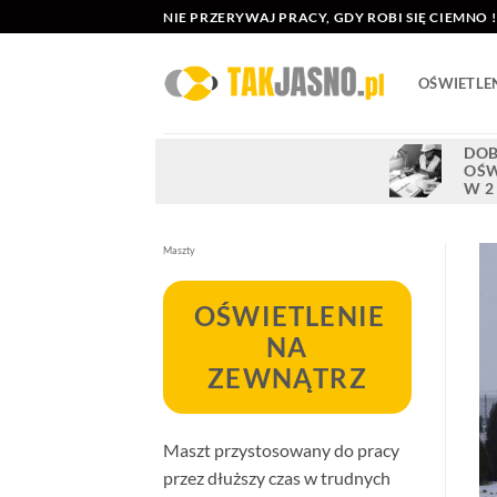
Przewiń
NIE PRZERYWAJ PRACY, GDY ROBI SIĘ CIEMNO !
do
zawartości
OŚWIETLE
DOB
OŚW
W 2
Maszty
OŚWIETLENIE
NA
ZEWNĄTRZ
Maszt przystosowany do pracy
przez dłuższy czas w trudnych