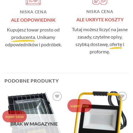
NISKA CENA
NISKA CENA
ALE UKRYTE KOSZTY
ALE ODPOWIEDNIK
Tutaj możesz liczyć na jasne
Kupujesz towar prosto od
zasady, czytelne opisy,
producenta
. Unikamy
szybką dostawę,
ofertę
i
odpowiedników i podróbek.
proformę.
PODOBNE PRODUKTY
Dodaj do
Dodaj do
super cena
ulubionych
ulubionych
super cena
BRAK W MAGAZYNIE