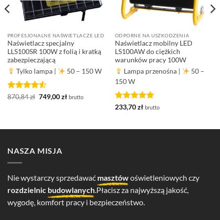
PROFESJONALNE NAŚWIETLACZE LED
ODPORNE NA USZKODZENIA
Naświetlacz specjalny
Naświetlacz mobilny LED
LLS100SR 100W z folią i kratką
LS100AW do ciężkich
zabezpieczającą
warunków pracy 100W
Tylko lampa
|
50 – 150 W
Lampa przenośna
|
50 –
150 W
Oceniono
Pierwotna
Aktualna
870,84
zł
749,00
zł
brutto
cena
cena
4.5
na 5
Oceniono
5
233,70
zł
brutto
wynosiła:
wynosi:
na 5
870,84 zł.
749,00 zł.
NASZA MISJA
Nie wystarczy sprzedawać
masztów
oświetleniowych czy
rozdzielnic
budowlanych
.Płacisz za najwyższą jakość,
wygodę, komfort pracy i bezpieczeństwo.