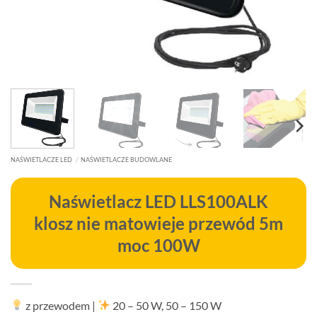
NAŚWIETLACZE LED
/
NAŚWIETLACZE BUDOWLANE
Naświetlacz LED LLS100ALK
klosz nie matowieje przewód 5m
moc 100W
z przewodem
|
20 – 50 W, 50 – 150 W