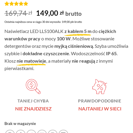
Oceniony
1
5
Pierwotna
Aktualna
169,74
149,00
zł
zł
brutto
na 5 na
cena
cena
podstawie
Ostatnia najniższa cena w ciągu 30 dni wynosiła: 149,00 pln brutto
oceny
wynosiła:
wynosi:
klienta
Naświetlacz LED LLS100ALK
z kablem 5 m
do
ciężkich
169,74 zł.
149,00 zł.
warunków pracy
o mocy
100 W
. Możliwe stosowanie
detergentów oraz mycie
myjką ciśnieniową
. Szyba umożliwia
szybkie i
dokładne czyszczenie
. Wodoszczelność
IP 65
.
Klosz
nie matowieje
, a materiały
nie reagują
z innymi
pierwiastkami.
TANIEJ CHYBA
PRAWDOPODOBNIE
NIE ZNAJDZIESZ
NAJTANIEJ W SIECI
Brak w magazynie