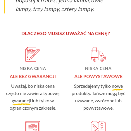
dopasuj ich ilość:
jedna lampa
,
dwie
lampy
,
trzy lampy
,
cztery lampy
.
DLACZEGO MUSISZ UWAŻAĆ NA CENĘ ?
NISKA CENA
NISKA CENA
ALE BEZ GWARANCJI
ALE POWYSTAWOWE
Uważaj, bo niska cena
Sprzedajemy tylko
nowe
często nie zawiera typowej
produkty. Tańsze mogą być
gwarancji
lub tylko w
używane, zwrócone lub
ograniczonym zakresie.
powystawowe.