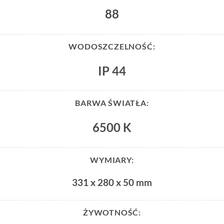
88
WODOSZCZELNOŚĆ:
IP 44
BARWA ŚWIATŁA:
6500 K
WYMIARY:
331 x 280 x 50 mm
ŻYWOTNOŚĆ: