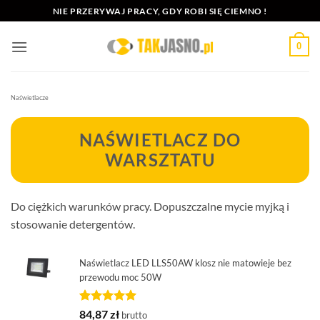
Przewiń
NIE PRZERYWAJ PRACY, GDY ROBI SIĘ CIEMNO !
do
zawartości
0
Naświetlacze
NAŚWIETLACZ DO
WARSZTATU
Do ciężkich warunków pracy. Dopuszczalne mycie myjką i
stosowanie detergentów.
Naświetlacz LED LLS50AW klosz nie matowieje bez
przewodu moc 50W
Oceniony
1
84,87
zł
brutto