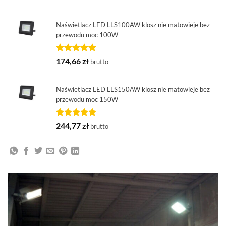
5.00
na 5
na
podstawie
Naświetlacz LED LLS100AW klosz nie matowieje bez
oceny
przewodu moc 100W
klienta
Oceniony
1
174,66
zł
brutto
5.00
na 5
na
podstawie
Naświetlacz LED LLS150AW klosz nie matowieje bez
oceny
przewodu moc 150W
klienta
Oceniony
1
244,77
zł
brutto
5.00
na 5
na
podstawie
oceny
klienta