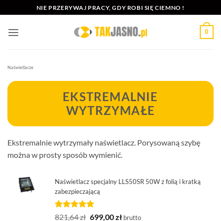
Przewiń
NIE PRZERYWAJ PRACY, GDY ROBI SIĘ CIEMNO !
do
zawartości
0
Naświetlacze
EKSTREMALNIE
WYTRZYMAŁE
Ekstremalnie wytrzymały naświetlacz. Porysowaną szybę
można w prosty sposób wymienić.
Naświetlacz specjalny LLS50SR 50W z folią i kratką
zabezpieczającą
Oceniony
1
Pierwotna
Aktualna
821,64
zł
699,00
zł
brutto