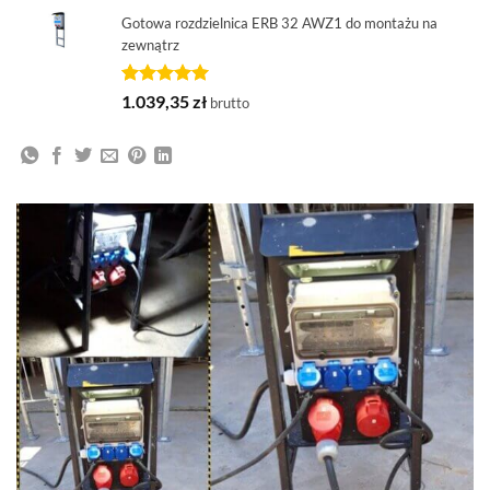
podstawie
Gotowa rozdzielnica ERB 32 AWZ1 do montażu na
oceny
zewnątrz
klienta
Oceniony
1
1.039,35
zł
brutto
5.00
na 5
na
podstawie
oceny
klienta