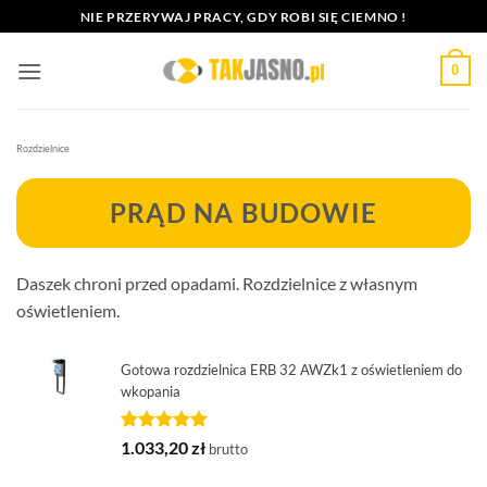
Przewiń
NIE PRZERYWAJ PRACY, GDY ROBI SIĘ CIEMNO !
do
zawartości
0
Rozdzielnice
PRĄD NA BUDOWIE
Daszek chroni przed opadami. Rozdzielnice z własnym
oświetleniem.
Gotowa rozdzielnica ERB 32 AWZk1 z oświetleniem do
wkopania
Oceniony
1
1.033,20
zł
brutto
5.00
na 5
na