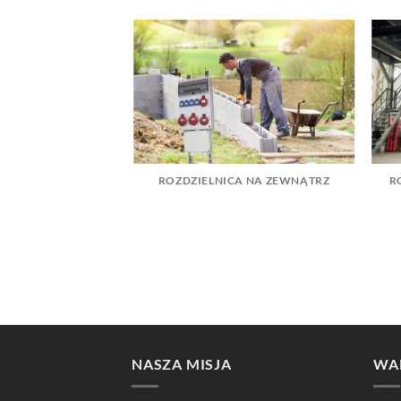
ROZDZIELNICA NA ZEWNĄTRZ
R
E PARTNERSITE
NASZA MISJA
WA