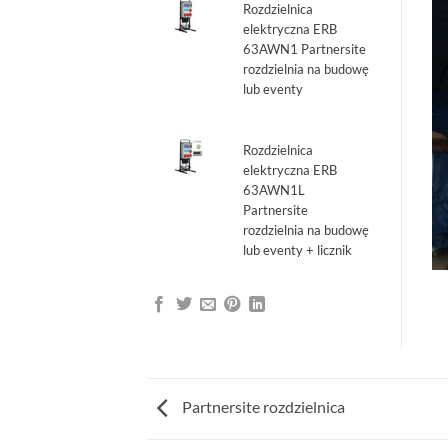
Rozdzielnica
elektryczna ERB
63AWN1 Partnersite
rozdzielnia na budowę
lub eventy
Pierwotna
Aktualna
cena
cena
Rozdzielnica
wynosiła:
wynosi:
elektryczna ERB
2.766,27 zł.
2.550,54 zł.
63AWN1L
Partnersite
rozdzielnia na budowę
lub eventy + licznik
Pierwotna
Aktualna
cena
cena
wynosiła:
wynosi:
3.111,90 zł.
2.891,53 zł.
Partnersite rozdzielnica