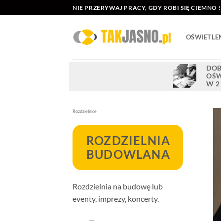
Przewiń
NIE PRZERYWAJ PRACY, GDY ROBI SIĘ CIEMNO !
do
zawartości
OŚWIETLE
DOB
OŚW
W 2
Rozdzielnice
ROZDZIELNIA
BUDOWLANA
Rozdzielnia na budowę lub
eventy, imprezy, koncerty.