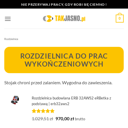
Przewiń
NIE PRZERYWAJ PRACY, GDY ROBI SIĘ CIEMNO !
do
zawartości
0
Rozdzielnice
ROZDZIELNICA DO PRAC
WYKOŃCZENIOWYCH
Stojak chroni przed zalaniem. Wygodna do zawieszenia.
Rozdzielnica budowlana ERB 32AWS2 eRBetka z
podstawą | erb32aws2
Oceniony
1
Pierwotna
Aktualna
1.029,51
zł
970,00
zł
brutto
5.00
na 5
cena
cena
na