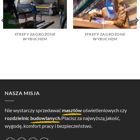
STREFY ZAGROŻONE
STREFY ZAGROŻONE
WYBUCHEM
WYBUCHEM
NASZA MISJA
Nie wystarczy sprzedawać
masztów
oświetleniowych czy
rozdzielnic
budowlanych
.Płacisz za najwyższą jakość,
wygodę, komfort pracy i bezpieczeństwo.