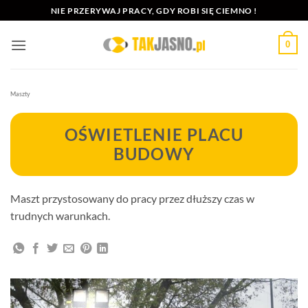
Przewiń
NIE PRZERYWAJ PRACY, GDY ROBI SIĘ CIEMNO !
do
zawartości
0
Maszty
OŚWIETLENIE PLACU
BUDOWY
Maszt przystosowany do pracy przez dłuższy czas w
trudnych warunkach.