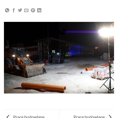
5.00
na 5
cena
cena
na
wynosiła:
wynosi:
podstawie
5.166,00 zł.
4.747,80 zł.
oceny
klienta
Prace budowlane
Prace budowlane