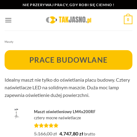
Przewiń
NIE PRZERYWAJ PRACY, GDY ROBI SIĘ CIEMNO !
do
zawartości
0
Maszty
PRACE BUDOWLANE
Idealny maszt nie tylko do oświetlania placu budowy. Cztery
naświetlacze LED na solidnym maszcie. Duża moc lamp
zapewnia oświetlenie dużej powierzchni.
Maszt oświetleniowy LM4x200RF
cztery mocne naświetlacze
Oceniony
1
Pierwotna
Aktualna
5.166,00
zł
4.747,80
zł
brutto