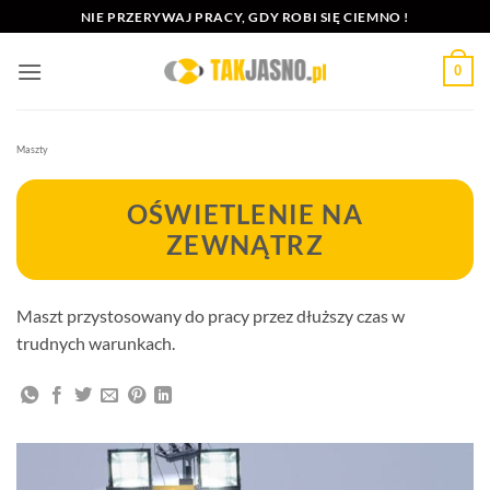
Przewiń
NIE PRZERYWAJ PRACY, GDY ROBI SIĘ CIEMNO !
do
zawartości
0
Maszty
OŚWIETLENIE NA
ZEWNĄTRZ
Maszt przystosowany do pracy przez dłuższy czas w
trudnych warunkach.