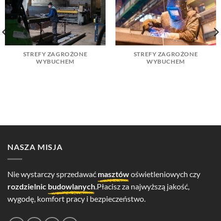
STREFY ZAGROŻONE
STREFY ZAGROŻONE
WYBUCHEM
WYBUCHEM
NASZA MISJA
Nie wystarczy sprzedawać
masztów
oświetleniowych czy
rozdzielnic
budowlanych
.Płacisz za najwyższą jakość,
wygodę, komfort pracy i bezpieczeństwo.