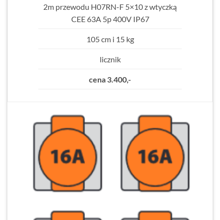
2m przewodu H07RN-F 5×10 z wtyczką
CEE 63A 5p 400V IP67
105 cm i 15 kg
licznik
cena 3.400,-