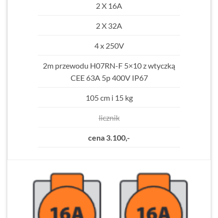
2 X 16A
2 X 32A
4 x 250V
2m przewodu H07RN-F 5×10 z wtyczką
CEE 63A 5p 400V IP67
105 cm i 15 kg
licznik
cena 3.100,-