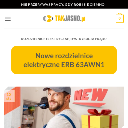
Przewiń
NIE PRZERYWAJ PRACY, GDY ROBI SIĘ CIEMNO !
do
zawartości
0
ROZDZIELNICE ELEKTRYCZNE
,
DYSTRYBUCJA PRĄDU
Nowe rozdzielnice
elektryczne ERB 63AWN1
12
sty