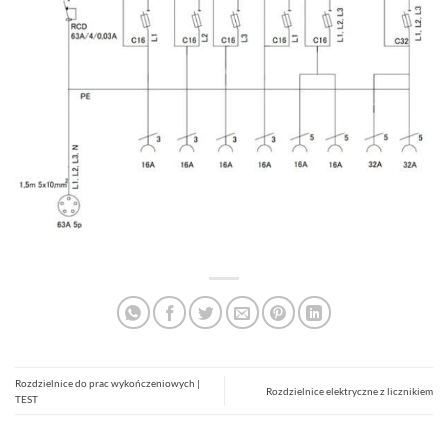
Rozdzielnice do prac wykończeniowych |
Rozdzielnice elektryczne z licznikiem
TEST