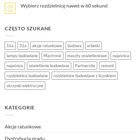
Wybierz rozdzielnicę nawet w 60 sekund
09
maj
CZĘSTO SZUKANE
16a
32a
akcje ratunkowe
budowa
erbetki
lampy budowlane
Mactronic
maszty oświetleniowe
najaśnica
najaśnice
oświetlenie budowlane
Partnersite
remont
rozdzielnice budowlane
rozdzielnice budowlane z licznikiem
skrzynki elektryczne
KATEGORIE
Akcje ratunkowe
Dystrybucja prądu